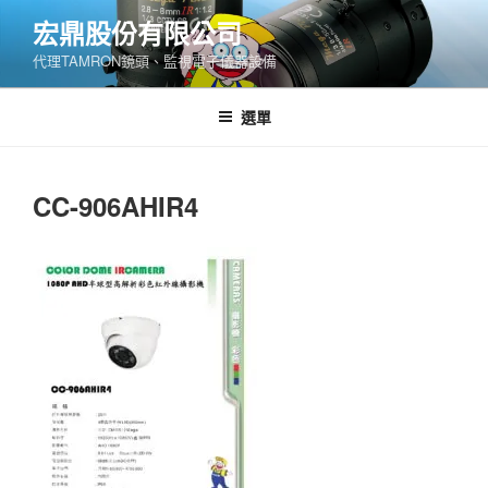
跳
宏鼎股份有限公司
至
代理TAMRON鏡頭、監視電子儀器設備
主
要
內
選單
容
CC-906AHIR4