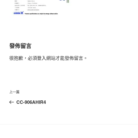
發佈留言
很抱歉，必須
登入
網站才能發佈留言。
文
上
上一篇
章
一
CC-906AHIR4
導
篇
覽
文
章