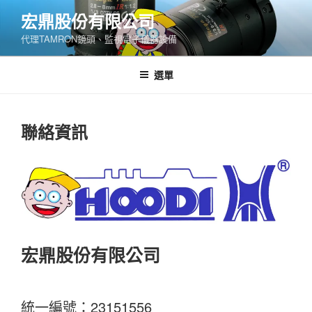
跳
宏鼎股份有限公司
至
代理TAMRON鏡頭、監視電子儀器設備
主
要
內
選單
容
聯絡資訊
宏鼎股份有限公司
統一編號：23151556