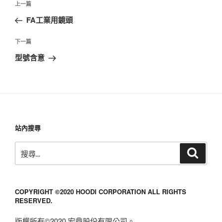
上
上一篇
章
一
FA工業用鏡頭
導
篇
覽
文
下
下一篇
章
一
型號含意
篇
文
章
站內搜尋
搜
搜
尋
尋
關
鍵
COPYRIGHT ©2020 HOODI CORPORATION ALL RIGHTS
字:
RESERVED.
版權所有©2020 宏鼎股份有限公司。